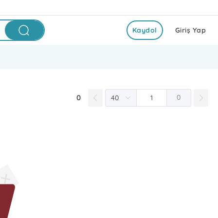
Kaydol
Giriş Yap
0
0