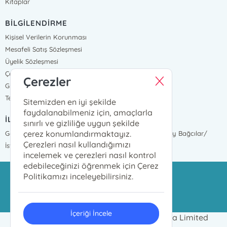
Kitaplar
BİLGİLENDİRME
Kişisel Verilerin Korunması
Mesafeli Satış Sözleşmesi
Üyelik Sözleşmesi
Çerez Politikası
Çerezler
Gizlilik Ve Güvenlik
Teslimat ve İade
Sitemizden en iyi şekilde
faydalanabilmeniz için, amaçlarla
İLETİŞİM BİLGİLERİ
sınırlı ve gizliliğe uygun şekilde
çerez konumlandırmaktayız.
Göztepe Mah. İnönü Cad. 2377 Sokak No:17 Mahmutbey Bağcılar/
Çerezleri nasıl kullandığımızı
İstanbul
incelemek ve çerezleri nasıl kontrol
edebileceğinizi öğrenmek için Çerez
Politikamızı inceleyebilirsiniz.
azim@azimdagitim.com
02124469999
İçeriği İncele
2024 © Azim Kitap Dağıtım ve Pazarlama Limited