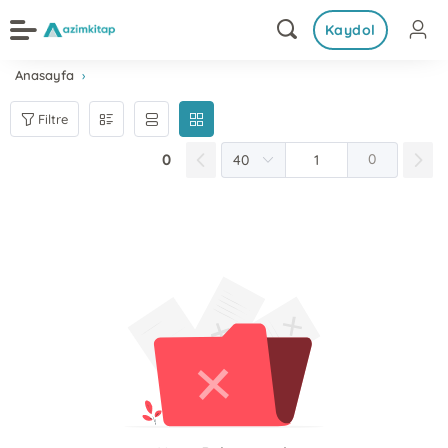
Kaydol
Anasayfa
Filtre
0
0