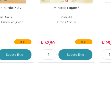
nin Yıldız Avı
Minicik Miyim?
Jef Aerts
Kolektif
 Timaş Yayınları
Timaş Çocuk
%35
₺
162,50
%35
₺
195
Sepete Ekle
Sepete Ekle