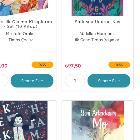
nt İlk Okuma Kitaplarım
Şarkısını Unutan Kuş
- Set (10 Kitap)
Mustafa Orakçı
Abdullah Harmancı
Timaş Çocuk
İlk Genç Timaş Yayınları
,00
%35
₺
97,50
%35
Sepete Ekle
Sepete Ekle