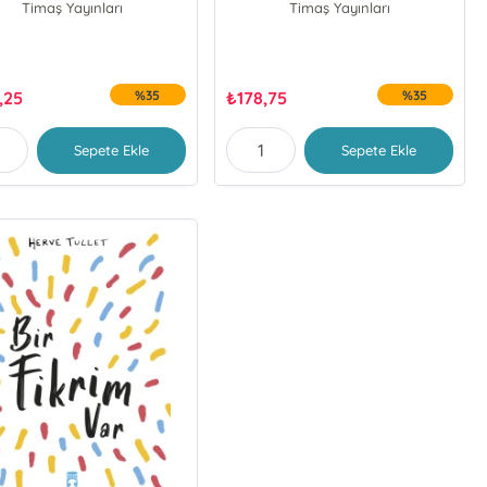
Timaş Yayınları
Timaş Yayınları
,25
%35
₺
178,75
%35
Sepete Ekle
Sepete Ekle