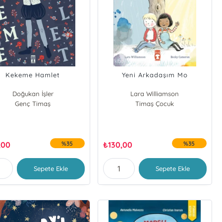
Kekeme Hamlet
Yeni Arkadaşım Mo
Doğukan İşler
Lara Williamson
Genç Timaş
Timaş Çocuk
,00
%35
₺
130,00
%35
Sepete Ekle
Sepete Ekle