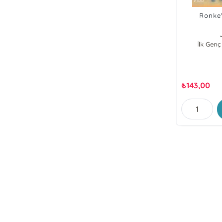
Ronke'
İlk Genç
₺
143,00