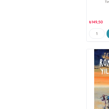
Ti
₺
149,50