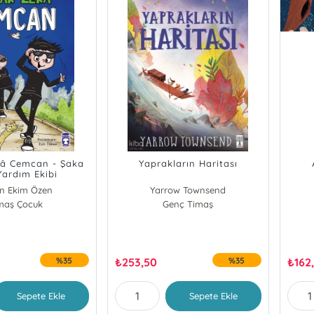
kâ Cemcan - Şaka
Yaprakların Haritası
Yardım Ekibi
en Ekim Özen
Yarrow Townsend
maş Çocuk
Genç Timaş
%35
₺
253,50
%35
₺
162
Sepete Ekle
Sepete Ekle