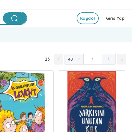
Kaydol
Giriş Yap
23
1