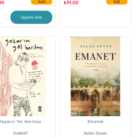
00
%40
₺
91,00
%35
Sepete Ekle
Yazarın Yol Haritası
Emanet
Kolektif
Nalan Güven