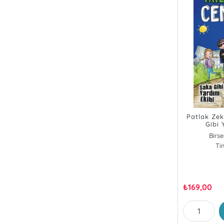
Patlak Ze
Gibi 
Birs
Ti
₺
169,00