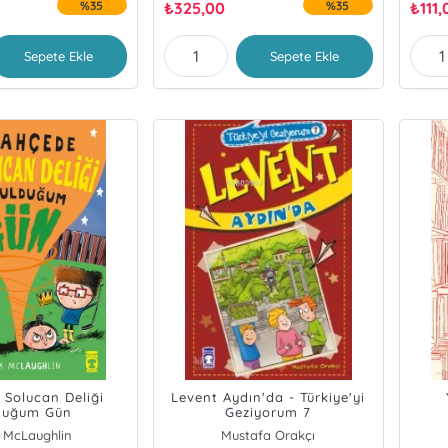
%35
₺
325,00
%35
₺
111,
Sepete Ekle
Sepete Ekle
 Solucan Deliği
Levent Aydın'da - Türkiye'yi
duğum Gün
Geziyorum 7
 McLaughlin
Mustafa Orakçı