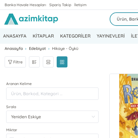
Banka Havale Hesapları
Sipariş Takip
İletişim
ANASAYFA
KİTAPLAR
KATEGORİLER
YAYINEVLERİ
İLE
Anasayfa
Edebiyat
Hikaye - Öykü
Filtre
Aranan Kelime
Sırala
Miktar