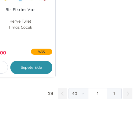
Bir Fikrim Var
Herve Tullet
Timaş Çocuk
,00
%35
Sepete Ekle
23
1