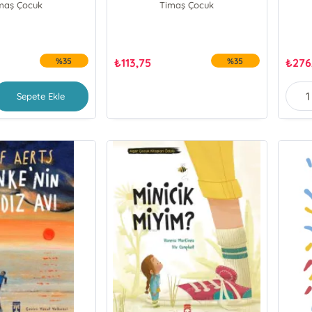
maş Çocuk
Timaş Çocuk
%35
₺
113,75
%35
₺
276
Sepete Ekle