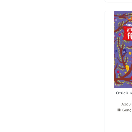
Ötücü K
Abdul
İlk Genç