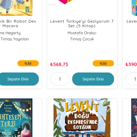
nik Bir Robot Dev
Levent Türkiye'yi Geziyorum 7
Leve
r Macera
Set (5 Kitap)
ne Hegarty
Mustafa Orakçı
 Timaş Yayınları
Timaş Çocuk
%35
₺
568,75
%35
₺
390
Sepete Ekle
Sepete Ekle