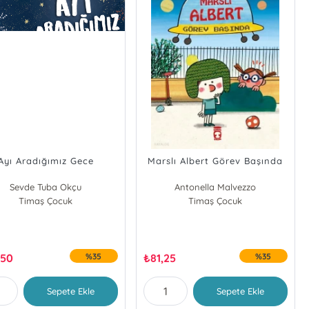
Ayı Aradığımız Gece
Marslı Albert Görev Başında
Sevde Tuba Okçu
Antonella Malvezzo
Timaş Çocuk
Timaş Çocuk
,50
%35
₺
81,25
%35
Sepete Ekle
Sepete Ekle