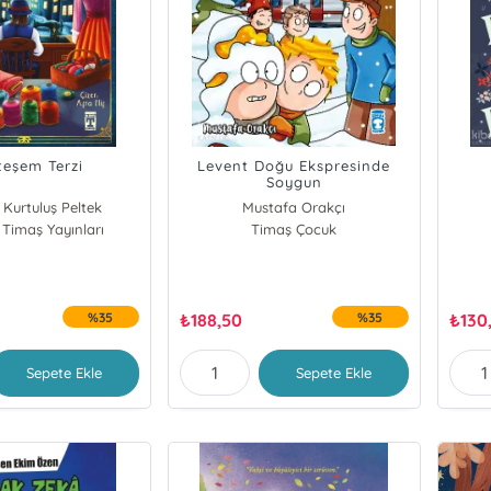
eşem Terzi
Levent Doğu Ekspresinde
Soygun
 Kurtuluş Peltek
Mustafa Orakçı
 Timaş Yayınları
Timaş Çocuk
%35
₺
188,50
%35
₺
130
Sepete Ekle
Sepete Ekle