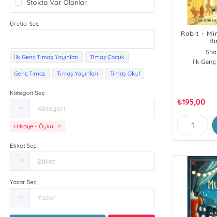
Stokta Var Olanlar
Üretici Seç
Robit - Mi
Bi
Sha
İlk Genç Timaş Yayınları
Timaş Çocuk
İlk Genç
Genç Timaş
Timaş Yayınları
Timaş Okul
Kategori Seç
₺
195,00
Hikaye - Öykü
Etiket Seç
Yazar Seç