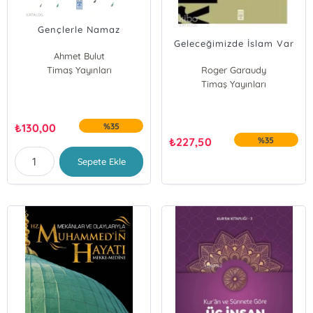
Gençlerle Namaz
Geleceğimizde İslam Var
Ahmet Bulut
Timaş Yayınları
Roger Garaudy
Timaş Yayınları
₺
130,00
%35
₺
227,50
%35
Sepete Ekle