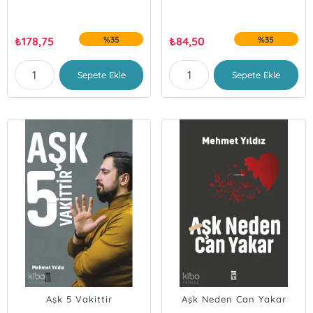
₺
178,75
%35
₺
84,50
%35
Sepete Ekle
Sepete Ekle
Aşk 5 Vakittir
Aşk Neden Can Yakar