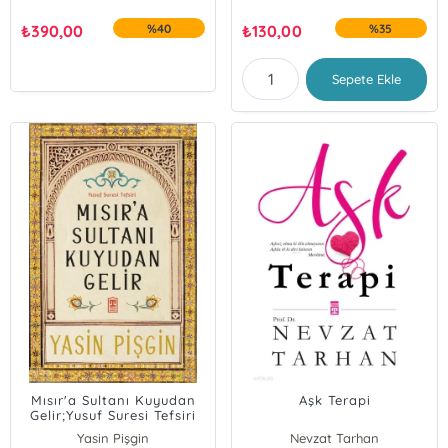
₺
390,00
%40
₺
130,00
%35
Sepete Ekle
Mısır'a Sultanı Kuyudan
Aşk Terapi
Gelir;Yusuf Suresi Tefsiri
Yasin Pişgin
Nevzat Tarhan