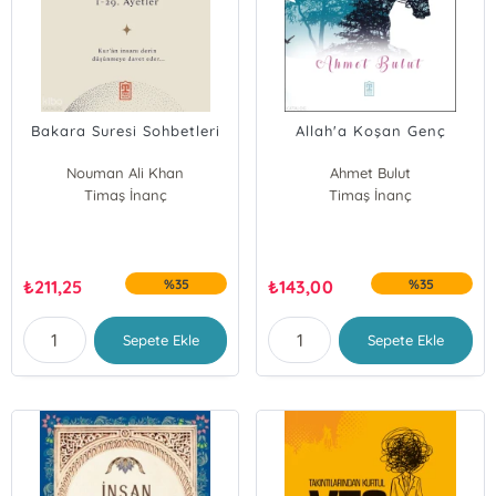
Bakara Suresi Sohbetleri
Allah'a Koşan Genç
Nouman Ali Khan
Ahmet Bulut
Timaş İnanç
Timaş İnanç
₺
211,25
%35
₺
143,00
%35
Sepete Ekle
Sepete Ekle