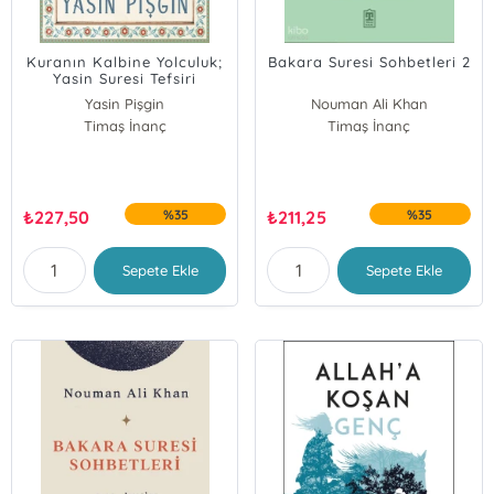
Kuranın Kalbine Yolculuk;
Bakara Suresi Sohbetleri 2
Yasin Suresi Tefsiri
Yasin Pişgin
Nouman Ali Khan
Timaş İnanç
Timaş İnanç
₺
227,50
%35
₺
211,25
%35
Sepete Ekle
Sepete Ekle