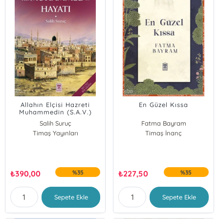
Allahın Elçisi Hazreti
En Güzel Kıssa
Muhammedin (S.A.V.)
Hayatı
Salih Suruç
Fatma Bayram
Timaş Yayınları
Timaş İnanç
₺
390,00
%35
₺
227,50
%35
Sepete Ekle
Sepete Ekle