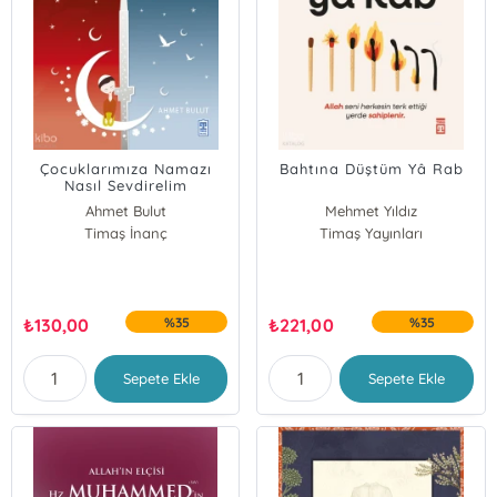
Çocuklarımıza Namazı
Bahtına Düştüm Yâ Rab
Nasıl Sevdirelim
Ahmet Bulut
Mehmet Yıldız
Timaş İnanç
Timaş Yayınları
₺
130,00
%35
₺
221,00
%35
Sepete Ekle
Sepete Ekle