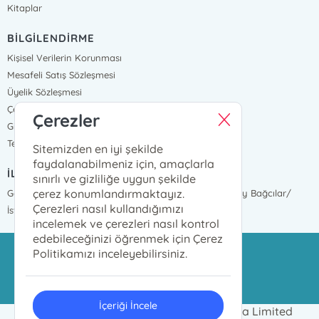
Kitaplar
BİLGİLENDİRME
Kişisel Verilerin Korunması
Mesafeli Satış Sözleşmesi
Üyelik Sözleşmesi
Çerez Politikası
Çerezler
Gizlilik Ve Güvenlik
Teslimat ve İade
Sitemizden en iyi şekilde
faydalanabilmeniz için, amaçlarla
İLETİŞİM BİLGİLERİ
sınırlı ve gizliliğe uygun şekilde
çerez konumlandırmaktayız.
Göztepe Mah. İnönü Cad. 2377 Sokak No:17 Mahmutbey Bağcılar/
Çerezleri nasıl kullandığımızı
İstanbul
incelemek ve çerezleri nasıl kontrol
edebileceğinizi öğrenmek için Çerez
Politikamızı inceleyebilirsiniz.
azim@azimdagitim.com
02124469999
İçeriği İncele
2024 © Azim Kitap Dağıtım ve Pazarlama Limited