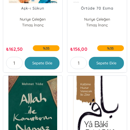
Aşk-ı Sükun
Örtüde 70 Esma
Nuriye Çeleğen
Nuriye Çeleğen
Timaş İnanç
Timaş İnanç
₺
162,50
%35
₺
156,00
%35
Sepete Ekle
Sepete Ekle