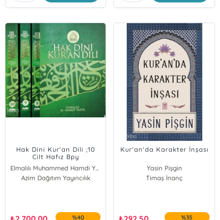
Hak Dini Kur'an Dili ;10
Kur'an'da Karakter İnşası
Cilt Hafız Bpy
Elmalılı Muhammed Hamdi Yazır
Yasin Pişgin
Azim Dağıtım Yayıncılık
Timaş İnanç
₺
2.700,00
%40
₺
292,50
%35