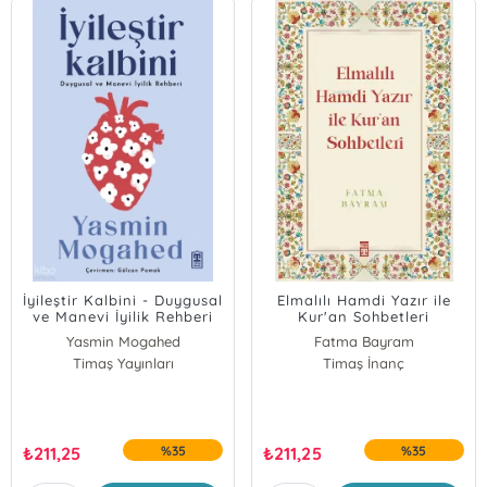
İyileştir Kalbini - Duygusal
Elmalılı Hamdi Yazır ile
ve Manevi İyilik Rehberi
Kur'an Sohbetleri
Yasmin Mogahed
Fatma Bayram
Timaş Yayınları
Timaş İnanç
₺
211,25
%35
₺
211,25
%35