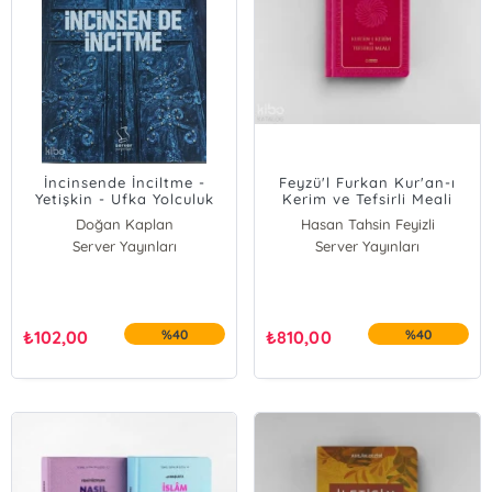
İncinsende İnciltme -
Feyzü'l Furkan Kur'an-ı
Yetişkin - Ufka Yolculuk
Kerim ve Tefsirli Meali
(Sempatik Cep Boy -
Doğan Kaplan
Hasan Tahsin Feyizli
Ciltli) Pembe
Server Yayınları
Server Yayınları
₺
102,00
%40
₺
810,00
%40