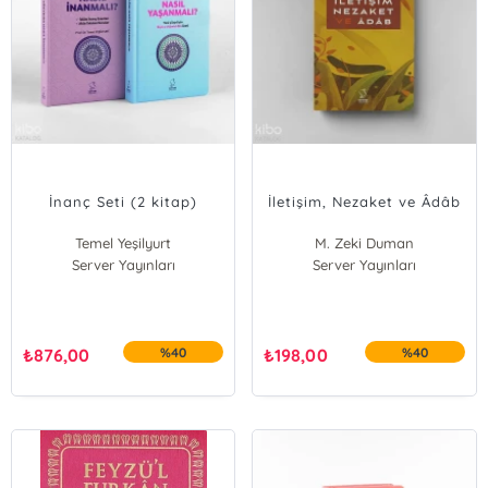
İnanç Seti (2 kitap)
İletişim, Nezaket ve Âdâb
Temel Yeşilyurt
M. Zeki Duman
Server Yayınları
Server Yayınları
₺
876,00
%40
₺
198,00
%40