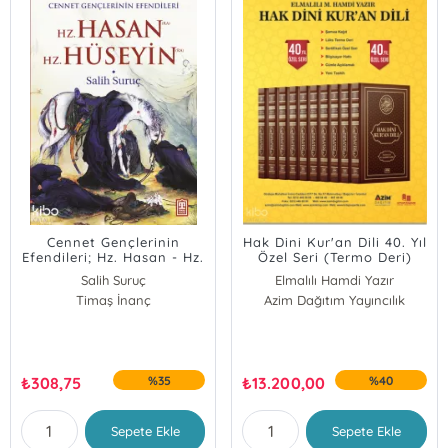
Cennet Gençlerinin
Hak Dini Kur'an Dili 40. Yıl
Efendileri; Hz. Hasan - Hz.
Özel Seri (Termo Deri)
Hüseyin
Salih Suruç
Elmalılı Hamdi Yazır
Timaş İnanç
Azim Dağıtım Yayıncılık
₺
308,75
%35
₺
13.200,00
%40
Sepete Ekle
Sepete Ekle