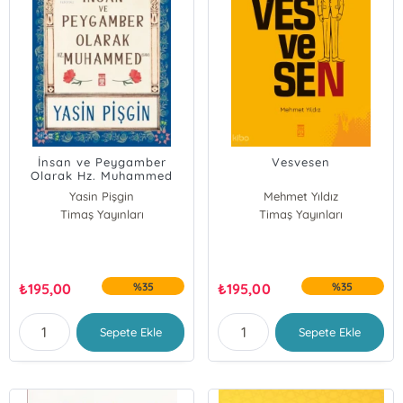
İnsan ve Peygamber
Vesvesen
Olarak Hz. Muhammed
Yasin Pişgin
Mehmet Yıldız
Timaş Yayınları
Timaş Yayınları
₺
195,00
%35
₺
195,00
%35
Sepete Ekle
Sepete Ekle