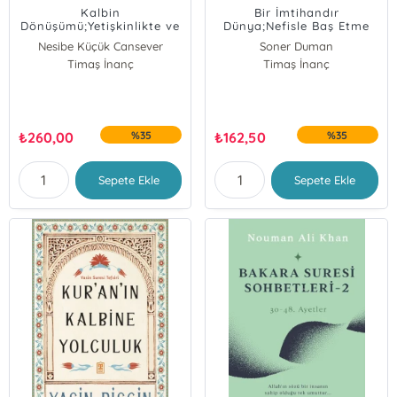
Kalbin
Bir İmtihandır
Dönüşümü;Yetişkinlikte ve
Dünya;Nefisle Baş Etme
Çocuklukta
Yolları
Nesibe Küçük Cansever
Soner Duman
Timaş İnanç
Timaş İnanç
₺
260,00
%35
₺
162,50
%35
Sepete Ekle
Sepete Ekle