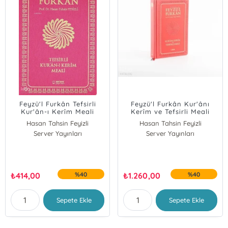
Feyzü'l Furkân Tefsirli
Feyzü'l Furkân Kur'ânı
Kur'ân-ı Kerîm Meali
Kerîm ve Tefsirli Meali
(Sempatik Cep Boy - İnce
(Orta Boy Ciltli ) Pembe
Hasan Tahsin Feyizli
Hasan Tahsin Feyizli
Cilt - Fuşya)
Server Yayınları
Server Yayınları
₺
414,00
%40
₺
1.260,00
%40
Sepete Ekle
Sepete Ekle