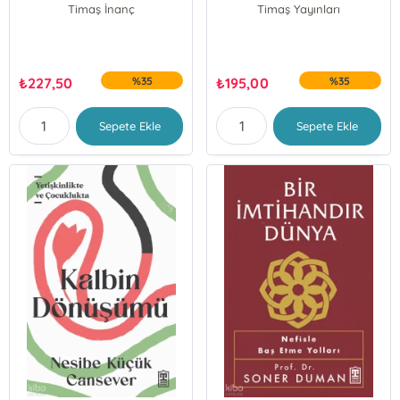
Timaş İnanç
Timaş Yayınları
₺
227,50
%35
₺
195,00
%35
Sepete Ekle
Sepete Ekle