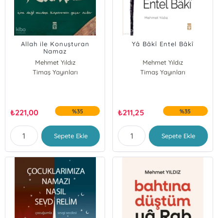
Allah ile Konuşturan
Yâ Bâkî Entel Bâkî
Namaz
Mehmet Yıldız
Mehmet Yıldız
Timaş Yayınları
Timaş Yayınları
₺
221,00
%35
₺
211,25
%35
Sepete Ekle
Sepete Ekle