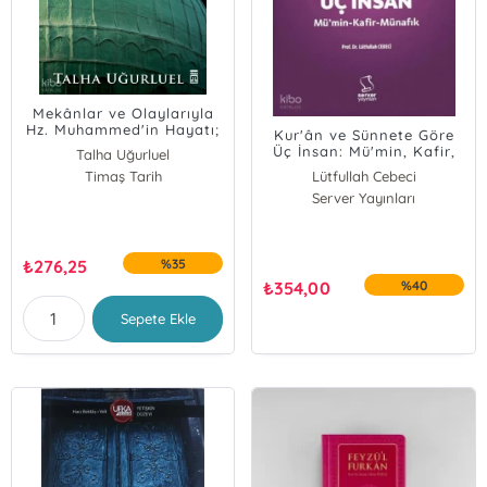
Mekânlar ve Olaylarıyla
Hz. Muhammed'in Hayatı;
Kur'ân ve Sünnete Göre
Mekke-Medine
Üç İnsan: Mü'min, Kafir,
Talha Uğurluel
Münafık
Timaş Tarih
Lütfullah Cebeci
Server Yayınları
₺
276,25
%35
₺
354,00
%40
Sepete Ekle