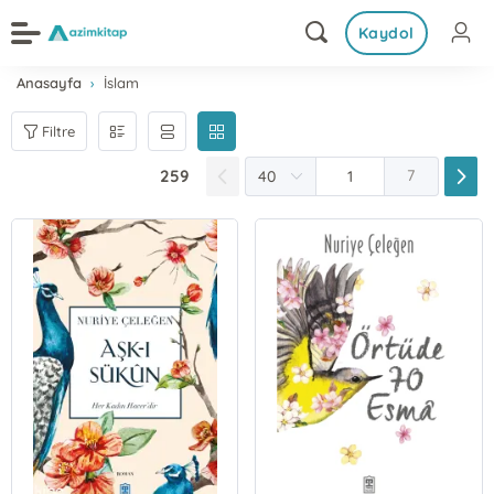
Kaydol
Anasayfa
İslam
Filtre
259
7