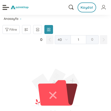
Kaydol
Anasayfa
Filtre
0
0