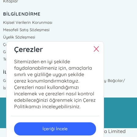
Kitaplar
BİLGİLENDİRME
Kişisel Verilerin Korunması
Mesafeli Satış Sözleşmesi
Üyelik Sözleşmesi
Çerez Politikası
Çerezler
Gizlilik Ve Güvenlik
Teslimat ve İade
Sitemizden en iyi şekilde
faydalanabilmeniz için, amaçlarla
İLETİŞİM BİLGİLERİ
sınırlı ve gizliliğe uygun şekilde
çerez konumlandırmaktayız.
Göztepe Mah. İnönü Cad. 2377 Sokak No:17 Mahmutbey Bağcılar/
Çerezleri nasıl kullandığımızı
İstanbul
incelemek ve çerezleri nasıl kontrol
edebileceğinizi öğrenmek için Çerez
Politikamızı inceleyebilirsiniz.
azim@azimdagitim.com
02124469999
İçeriği İncele
2024 © Azim Kitap Dağıtım ve Pazarlama Limited