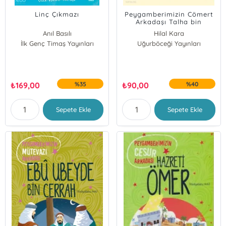
Linç Çıkmazı
Peygamberimizin Cömert
Arkadaşı Talha bin
Ubeydullah;Cennetle
Anıl Basılı
Hilal Kara
Müjdelenen Sahabiler 8
İlk Genç Timaş Yayınları
Uğurböceği Yayınları
Abdullah Kara
₺
169,00
%35
₺
90,00
%40
Sepete Ekle
Sepete Ekle