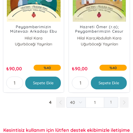
Peygamberimizin
Hazreti Ömer (r.a);
Mütevazı Arkadaşı Ebu
Peygamberimizin Cesur
Ubeyde bin
Arkadaşı
Hilal Kara
Hilal Kara;Abdullah Kara
Cerrah;Cennetle
Uğurböceği Yayınları
Abdullah Kara
Uğurböceği Yayınları
Müjdelenen Sahabiler 6
₺
90,00
%40
₺
90,00
%40
Sepete Ekle
Sepete Ekle
4
1
Kesintisiz kullanım için lütfen destek ekibimizle iletişime