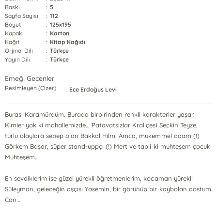
Baskı
:
5
Sayfa Sayısı
:
112
Boyut
:
125x195
Kapak
:
Karton
Kağıt
:
Kitap Kağıdı
Orjinal Dili
:
Türkçe
Yayın Dili
:
Türkçe
Emeği Geçenler
Resimleyen (Çizer)
:
Ece Erdoğuş Levi
Burası Karamürdüm. Burada birbirinden renkli karakterler yaşar.
Kimler yok ki mahallemizde… Patavatsızlar Kraliçesi Seçkin Teyze,
türlü olaylara sebep olan Bakkal Hilmi Amca, mükemmel adam (!)
Görkem Başar, süper stand-uppçı (!) Mert ve tabii ki muhteşem çocuk
Muhteşem…
En sevdiklerim ise güzel yürekli öğretmenlerim, kocaman yürekli
Süleyman, geleceğin aşçısı Yasemin, bir görünüp bir kaybolan dostum
Can…