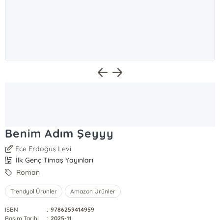
Benim Adım Şeyyy
Ece Erdoğuş Levi
İlk Genç Timaş Yayınları
Roman
Trendyol Ürünler
Amazon Ürünler
ISBN
:
9786259414959
Basım Tarihi
:
2025-11