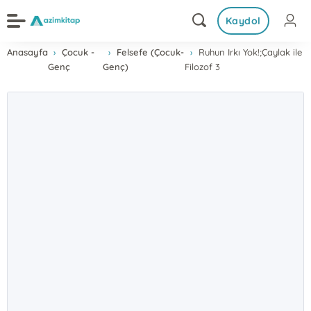
Kaydol
Anasayfa
Çocuk -
Felsefe (Çocuk-
Ruhun Irkı Yok!;Çaylak ile
Genç
Genç)
Filozof 3