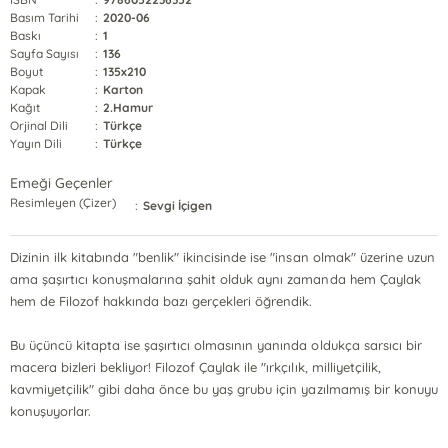
Basım Tarihi
:
2020-06
Baskı
:
1
Sayfa Sayısı
:
136
Boyut
:
135x210
Kapak
:
Karton
Kağıt
:
2.Hamur
Orjinal Dili
:
Türkçe
Yayın Dili
:
Türkçe
Emeği Geçenler
Resimleyen (Çizer)
:
Sevgi İçigen
Dizinin ilk kitabında "benlik" ikincisinde ise "insan olmak" üzerine uzun
ama şaşırtıcı konuşmalarına şahit olduk aynı zamanda hem Çaylak
hem de Filozof hakkında bazı gerçekleri öğrendik.
Bu üçüncü kitapta ise şaşırtıcı olmasının yanında oldukça sarsıcı bir
macera bizleri bekliyor! Filozof Çaylak ile "ırkçılık, milliyetçilik,
kavmiyetçilik" gibi daha önce bu yaş grubu için yazılmamış bir konuyu
konuşuyorlar.