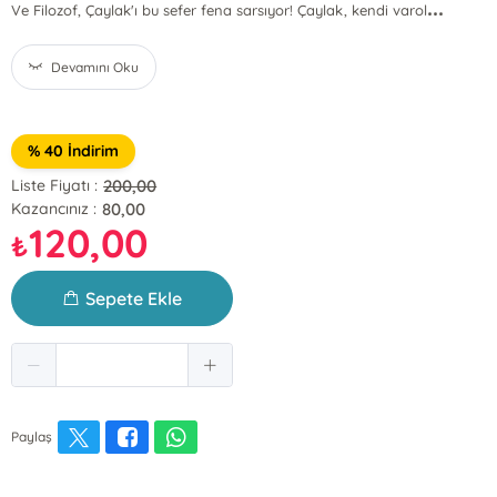
...
Ve Filozof, Çaylak'ı bu sefer fena sarsıyor! Çaylak, kendi varol
Devamını Oku
% 40 İndirim
200,00
Liste Fiyatı :
80,00
Kazancınız :
120,00
₺
Sepete Ekle
Paylaş