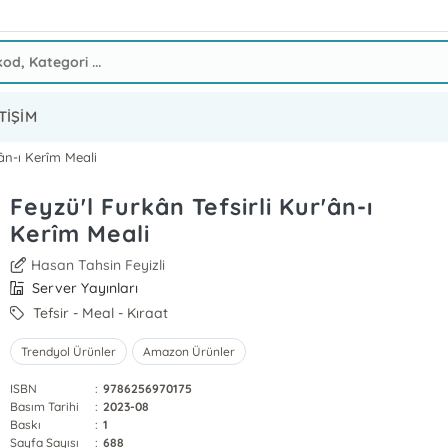
TİŞİM
'ân-ı Kerîm Meali
Feyzü'l Furkân Tefsirli Kur'ân-ı
Kerîm Meali
Hasan Tahsin Feyizli
Server Yayınları
Tefsir - Meal - Kıraat
Trendyol Ürünler
Amazon Ürünler
ISBN
:
9786256970175
Basım Tarihi
:
2023-08
Baskı
:
1
Sayfa Sayısı
:
688