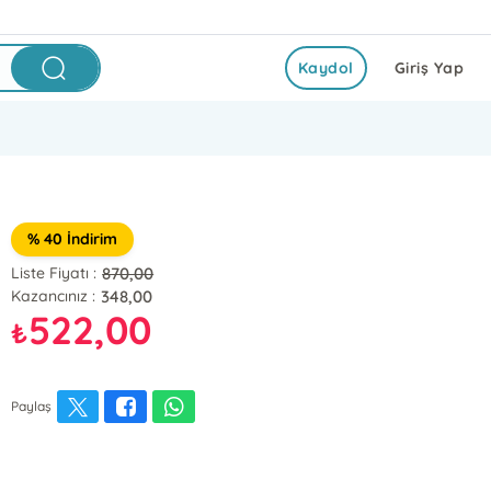
Kaydol
Giriş Yap
% 40 İndirim
870,00
Liste Fiyatı :
348,00
Kazancınız :
522,00
₺
Paylaş