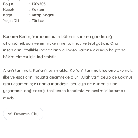
Boyut
:
130x205
Kapak
:
Karton
Kağıt
:
Kitap Kağıdı
Yayın Dili
:
Türkçe
Kur'ân-ı Kerîm, Yaradanımız'ın bütün insanlara gönderdiği
cihanşümûl, son ve en mükemmel talimat ve tebligâtıdır. Onu
insanların, özellikle inananların dilinden kalbine aksedip hayatına
hâkim olması için indirmiştir.
Allah'ı tanımak, Kur'an'ı tanımakla; Kur'an'ı tanımak ise onu okumak,
ilke ve esaslarını hayata geçirmekle olur. "Allah var" deyip de yokmuş
gibi yaşamanın; Kur'an'a inandığını söyleyip de Kur'an'sız bir
yaşantının doğuracağı tehlikeden kendimizi ve neslimizi korumak
...
mecb
Devamını Oku