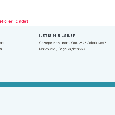
icileri içindir)
İLETİŞİM BİLGİLERİ
ası
Göztepe Mah. İnönü Cad. 2377 Sokak No:17
si
Mahmutbey Bağcılar/İstanbul