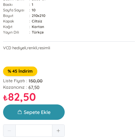
Baskı
:
1
Sayfa Sayısı
:
10
Boyut
:
210x210
Kapak
:
Ciltsiz
Kağıt
:
Karton
Yayın Dili
:
Türkçe
VCD hediyeli,renkli,resimli
% 45 İndirim
150,00
Liste Fiyatı :
67,50
Kazancınız :
82,50
₺
Sepete Ekle