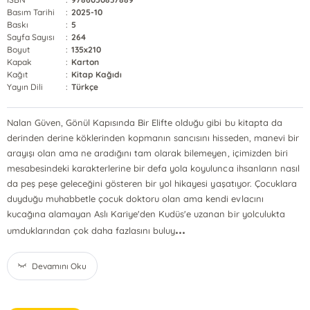
Basım Tarihi
:
2025-10
Baskı
:
5
Sayfa Sayısı
:
264
Boyut
:
135x210
Kapak
:
Karton
Kağıt
:
Kitap Kağıdı
Yayın Dili
:
Türkçe
Nalan Güven, Gönül Kapısında Bir Elifte olduğu gibi bu kitapta da
derinden derine köklerinden kopmanın sancısını hisseden, manevi bir
arayışı olan ama ne aradığını tam olarak bilemeyen, içimizden biri
mesabesindeki karakterlerine bir defa yola koyulunca ihsanların nasıl
da peş peşe geleceğini gösteren bir yol hikayesi yaşatıyor. Çocuklara
duyduğu muhabbetle çocuk doktoru olan ama kendi evlacını
kucağına alamayan Aslı Kariye'den Kudüs'e uzanan bir yolculukta
...
umduklarından çok daha fazlasını buluy
Devamını Oku