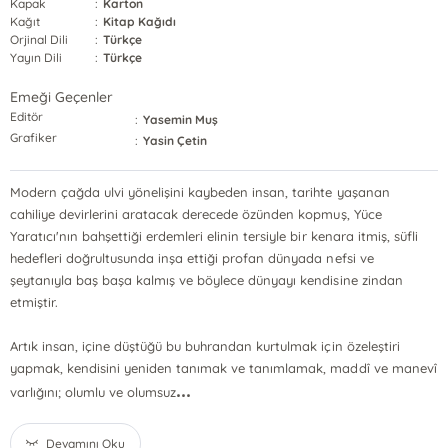
Kapak
:
Karton
Kağıt
:
Kitap Kağıdı
Orjinal Dili
:
Türkçe
Yayın Dili
:
Türkçe
Emeği Geçenler
Editör
:
Yasemin Muş
Grafiker
:
Yasin Çetin
Modern çağda ulvi yönelişini kaybeden insan, tarihte yaşanan
cahiliye devirlerini aratacak derecede özünden kopmuş, Yüce
Yaratıcı'nın bahşettiği erdemleri elinin tersiyle bir kenara itmiş, süfli
hedefleri doğrultusunda inşa ettiği profan dünyada nefsi ve
şeytanıyla baş başa kalmış ve böylece dünyayı kendisine zindan
etmiştir.
Artık insan, içine düştüğü bu buhrandan kurtulmak için özeleştiri
yapmak, kendisini yeniden tanımak ve tanımlamak, maddî ve manevî
...
varlığını; olumlu ve olumsuz
Devamını Oku