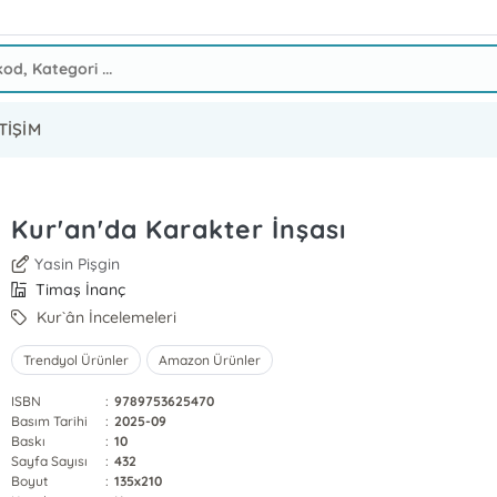
TİŞİM
Kur'an'da Karakter İnşası
Yasin Pişgin
Timaş İnanç
Kur`ân İncelemeleri
Trendyol Ürünler
Amazon Ürünler
ISBN
:
9789753625470
Basım Tarihi
:
2025-09
Baskı
:
10
Sayfa Sayısı
:
432
Boyut
:
135x210