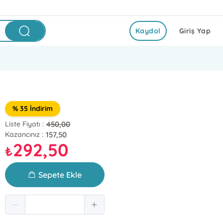
Kaydol
Giriş Yap
% 35 İndirim
450,00
Liste Fiyatı :
157,50
Kazancınız :
292,50
₺
Sepete Ekle