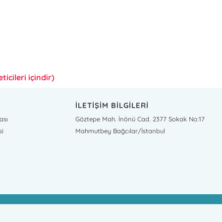
icileri içindir)
İLETİŞİM BİLGİLERİ
ası
Göztepe Mah. İnönü Cad. 2377 Sokak No:17
si
Mahmutbey Bağcılar/İstanbul