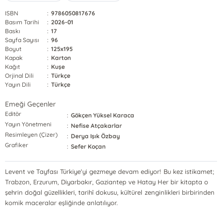
ISBN
:
9786050817676
Basım Tarihi
:
2026-01
Baskı
:
17
Sayfa Sayısı
:
96
Boyut
:
125x195
Kapak
:
Karton
Kağıt
:
Kuşe
Orjinal Dili
:
Türkçe
Yayın Dili
:
Türkçe
Emeği Geçenler
Editör
:
Gökçen Yüksel Karaca
Yayın Yönetmeni
:
Nefise Atçakarlar
Resimleyen (Çizer)
:
Derya Işık Özbay
Grafiker
:
Sefer Koçan
Levent ve Tayfası Türkiye'yi gezmeye devam ediyor! Bu kez istikamet;
Trabzon, Erzurum, Diyarbakır, Gaziantep ve Hatay Her bir kitapta o
şehrin doğal güzellikleri, tarihî dokusu, kültürel zenginlikleri birbirinden
komik maceralar eşliğinde anlatılıyor.