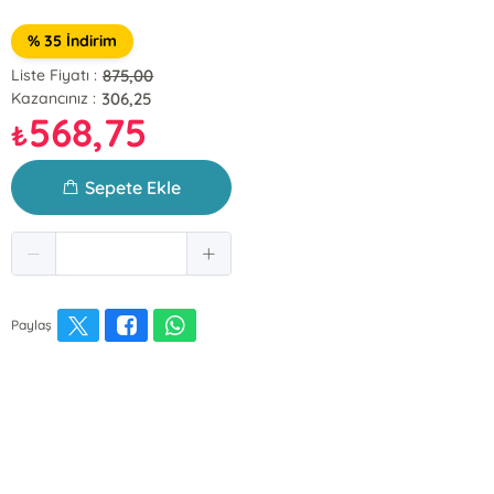
% 35 İndirim
875,00
Liste Fiyatı :
306,25
Kazancınız :
568,75
₺
Sepete Ekle
Paylaş