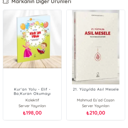
Markanın Diğer Ürünleri
Kur'an Yolu - Elif -
21. Yüzyılda Asıl Mesele
Ba;Kuran Okumayı
Öğrenme Başlangıç
Kolektif
Mahmud Es´ad Coşan
Seviyesi
Server Yayınları
Server Yayınları
198,00
210,00
₺
₺