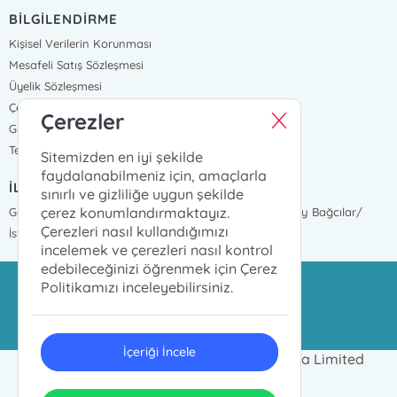
BİLGİLENDİRME
Kişisel Verilerin Korunması
Mesafeli Satış Sözleşmesi
Üyelik Sözleşmesi
Çerez Politikası
Çerezler
Gizlilik Ve Güvenlik
Teslimat ve İade
Sitemizden en iyi şekilde
faydalanabilmeniz için, amaçlarla
İLETİŞİM BİLGİLERİ
sınırlı ve gizliliğe uygun şekilde
çerez konumlandırmaktayız.
Göztepe Mah. İnönü Cad. 2377 Sokak No:17 Mahmutbey Bağcılar/
Çerezleri nasıl kullandığımızı
İstanbul
incelemek ve çerezleri nasıl kontrol
edebileceğinizi öğrenmek için Çerez
Politikamızı inceleyebilirsiniz.
azim@azimdagitim.com
02124469999
İçeriği İncele
2024 © Azim Kitap Dağıtım ve Pazarlama Limited
Şirketi Tüm hakları saklıdır.