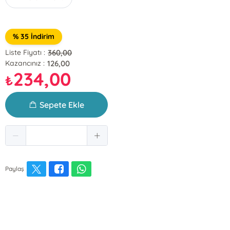
% 35 İndirim
360,00
Liste Fiyatı :
126,00
Kazancınız :
234,00
₺
Sepete Ekle
Paylaş