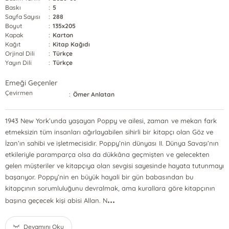
Baskı
:
5
Sayfa Sayısı
:
288
Boyut
:
135x205
Kapak
:
Karton
Kağıt
:
Kitap Kağıdı
Orjinal Dili
:
Türkçe
Yayın Dili
:
Türkçe
Emeği Geçenler
Çevirmen
:
Ömer Anlatan
1943 New York’unda yaşayan Poppy ve ailesi, zaman ve mekan fark
etmeksizin tüm insanları ağırlayabilen sihirli bir kitapçı olan Göz ve
İzan’ın sahibi ve işletmecisidir. Poppy’nin dünyası II. Dünya Savaşı’nın
etkileriyle paramparça olsa da dükkâna geçmişten ve gelecekten
gelen müşteriler ve kitapçıya olan sevgisi sayesinde hayata tutunmayı
başarıyor. Poppy’nin en büyük hayali bir gün babasından bu
kitapçının sorumluluğunu devralmak, ama kurallara göre kitapçının
...
başına geçecek kişi abisi Allan. N
Devamını Oku