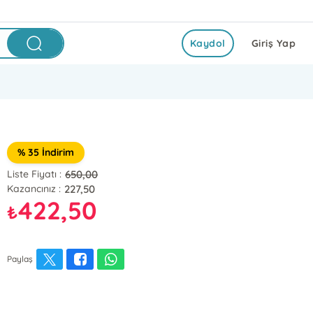
Kaydol
Giriş Yap
% 35 İndirim
650,00
Liste Fiyatı :
227,50
Kazancınız :
422,50
₺
Paylaş