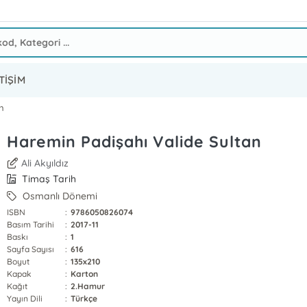
TİŞİM
n
Haremin Padişahı Valide Sultan
Ali Akyıldız
Timaş Tarih
Osmanlı Dönemi
ISBN
:
9786050826074
Basım Tarihi
:
2017-11
Baskı
:
1
Sayfa Sayısı
:
616
Boyut
:
135x210
Kapak
:
Karton
Kağıt
:
2.Hamur
Yayın Dili
:
Türkçe