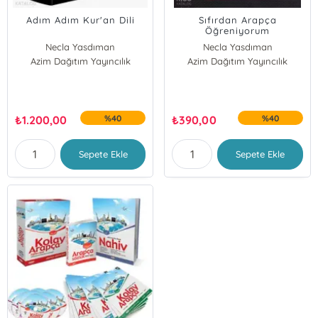
Adım Adım Kur'an Dili
Sıfırdan Arapça
Öğreniyorum
Necla Yasdıman
Necla Yasdıman
Azim Dağıtım Yayıncılık
Azim Dağıtım Yayıncılık
₺
1.200,00
%40
₺
390,00
%40
Sepete Ekle
Sepete Ekle