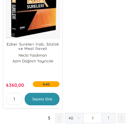
Ezber Sureleri İrab, Sözlük
ve Meal İlaveli
Necla Yasdıman
Azim Dağıtım Yayıncılık
₺
360,00
%40
Sepete Ekle
5
1