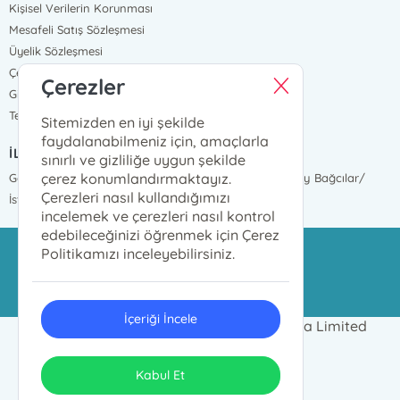
Kişisel Verilerin Korunması
Mesafeli Satış Sözleşmesi
Üyelik Sözleşmesi
Çerez Politikası
Çerezler
Gizlilik Ve Güvenlik
Teslimat ve İade
Sitemizden en iyi şekilde
faydalanabilmeniz için, amaçlarla
İLETİŞİM BİLGİLERİ
sınırlı ve gizliliğe uygun şekilde
çerez konumlandırmaktayız.
Göztepe Mah. İnönü Cad. 2377 Sokak No:17 Mahmutbey Bağcılar/
Çerezleri nasıl kullandığımızı
İstanbul
incelemek ve çerezleri nasıl kontrol
edebileceğinizi öğrenmek için Çerez
Politikamızı inceleyebilirsiniz.
azim@azimdagitim.com
02124469999
İçeriği İncele
2024 © Azim Kitap Dağıtım ve Pazarlama Limited
Şirketi Tüm hakları saklıdır.
ONSO
Tasarım & Uygulama
Kabul Et