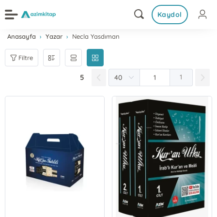
Kaydol
Anasayfa
Yazar
Necla Yasdıman
Filtre
5
1