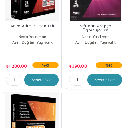
Adım Adım Kur'an Dili
Sıfırdan Arapça
Öğreniyorum
Necla Yasdıman
Necla Yasdıman
Azim Dağıtım Yayıncılık
Azim Dağıtım Yayıncılık
₺
1.200,00
%40
₺
390,00
%40
Sepete Ekle
Sepete Ekle