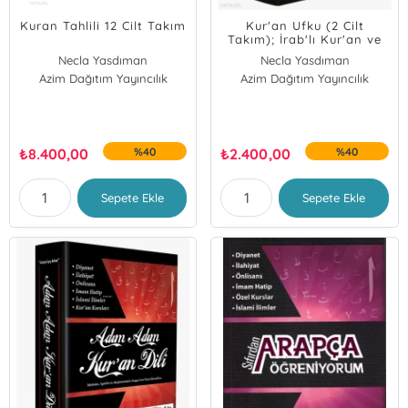
Kuran Tahlili 12 Cilt Takım
Kur'an Ufku (2 Cilt
Takım); İrab'lı Kur'an ve
Meali
Necla Yasdıman
Necla Yasdıman
Azim Dağıtım Yayıncılık
Azim Dağıtım Yayıncılık
₺
8.400,00
%40
₺
2.400,00
%40
Sepete Ekle
Sepete Ekle