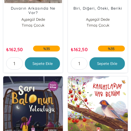
Duvarın Arkasında Ne
Biri, Diğeri, Öteki, Beriki
Var?
Ayşegül Dede
Ayşegül Dede
Timaş Çocuk
Timaş Çocuk
₺
162,50
%35
₺
162,50
%35
Sepete Ekle
Sepete Ekle