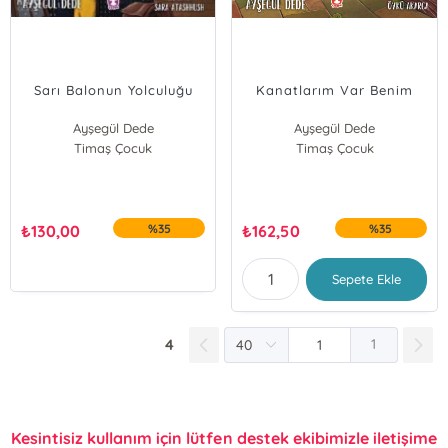
Sarı Balonun Yolculuğu
Kanatlarım Var Benim
Ayşegül Dede
Ayşegül Dede
Timaş Çocuk
Timaş Çocuk
₺
130,00
%35
₺
162,50
%35
Sepete Ekle
4
1
Kesintisiz kullanım için lütfen destek ekibimizle iletişime