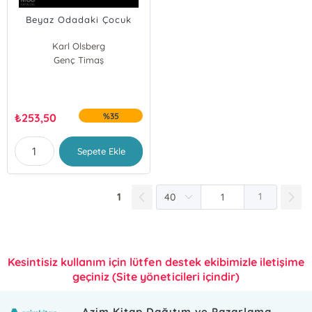
Beyaz Odadaki Çocuk
Karl Olsberg
Genç Timaş
₺
253,50
%35
Sepete Ekle
1
1
Kesintisiz kullanım için lütfen destek ekibimizle iletişime
geçiniz (Site yöneticileri içindir)
Azim Kitap Dağıtım ve Pazarlama