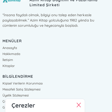
Limited Şirketi
“İnsana faydalı olmak, bilgiyi onu talep eden herkesle
paylaşabilmek.” Azim Kitap yolculuğuna 1982 yılında bu
cümlenin sorumluluğu ve heyecanıyla başladı.
MENÜLER
Anasayfa
Hakkımızda
İletişim
Kitaplar
BİLGİLENDİRME
Kişisel Verilerin Korunması
Mesafeli Satış Sözleşmesi
Üyelik Sözleşmesi
Çerez Politikası
Çerezler
Gizlilik Ve Güvenlik