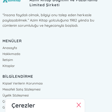
Limited Şirketi
“İnsana faydalı olmak, bilgiyi onu talep eden herkesle
paylaşabilmek.” Azim Kitap yolculuğuna 1982 yılında bu
cümlenin sorumluluğu ve heyecanıyla başladı.
MENÜLER
Anasayfa
Hakkımızda
İletişim
Kitaplar
BİLGİLENDİRME
Kişisel Verilerin Korunması
Mesafeli Satış Sözleşmesi
Üyelik Sözleşmesi
Çerez Politikası
Çerezler
Gizlilik Ve Güvenlik