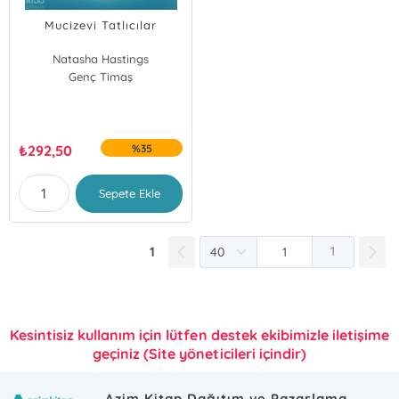
Mucizevi Tatlıcılar
Natasha Hastings
Genç Timaş
₺
292,50
%35
Sepete Ekle
1
1
Kesintisiz kullanım için lütfen destek ekibimizle iletişime
geçiniz (Site yöneticileri içindir)
Azim Kitap Dağıtım ve Pazarlama