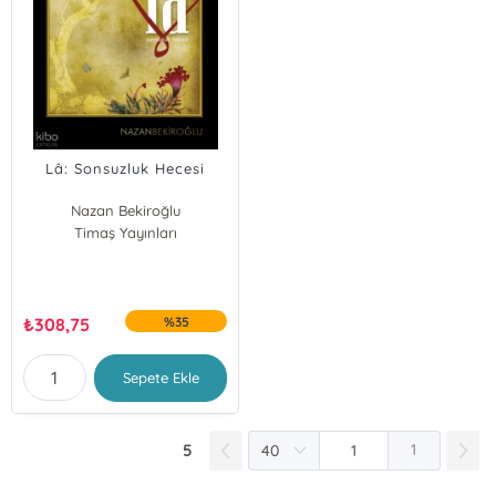
Lâ: Sonsuzluk Hecesi
Nazan Bekiroğlu
Timaş Yayınları
₺
308,75
%35
Sepete Ekle
5
1