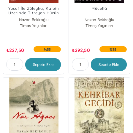
Yusuf İle Züleyha; Kalbin
Mücellâ
Üzerinde Titreyen Hüzün
Nazan Bekiroğlu
Nazan Bekiroğlu
Timaş Yayınları
Timaş Yayınları
₺
227,50
%35
₺
292,50
%35
Sepete Ekle
Sepete Ekle