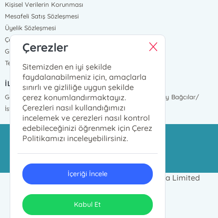
Kişisel Verilerin Korunması
Mesafeli Satış Sözleşmesi
Üyelik Sözleşmesi
Çerez Politikası
Çerezler
Gizlilik Ve Güvenlik
Teslimat ve İade
Sitemizden en iyi şekilde
faydalanabilmeniz için, amaçlarla
İLETİŞİM BİLGİLERİ
sınırlı ve gizliliğe uygun şekilde
çerez konumlandırmaktayız.
Göztepe Mah. İnönü Cad. 2377 Sokak No:17 Mahmutbey Bağcılar/
Çerezleri nasıl kullandığımızı
İstanbul
incelemek ve çerezleri nasıl kontrol
edebileceğinizi öğrenmek için Çerez
Politikamızı inceleyebilirsiniz.
azim@azimdagitim.com
02124469999
İçeriği İncele
2024 © Azim Kitap Dağıtım ve Pazarlama Limited
Şirketi Tüm hakları saklıdır.
ONSO
Tasarım & Uygulama
Kabul Et