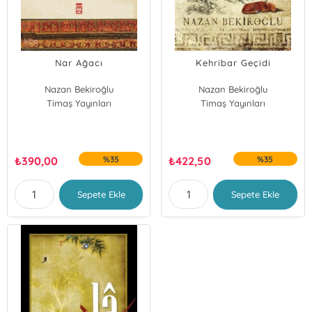
Nar Ağacı
Kehribar Geçidi
Nazan Bekiroğlu
Nazan Bekiroğlu
Timaş Yayınları
Timaş Yayınları
₺
390,00
%35
₺
422,50
%35
Sepete Ekle
Sepete Ekle