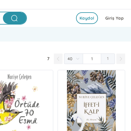
Kaydol
Giriş Yap
7
1