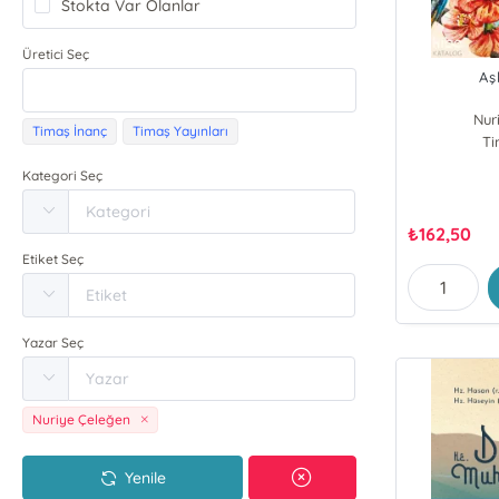
Stokta Var Olanlar
Üretici Seç
Aş
Nur
Timaş İnanç
Timaş Yayınları
Ti
Kategori Seç
₺
162,50
Etiket Seç
Yazar Seç
Nuriye Çeleğen
Yenile