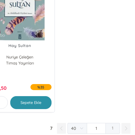
Hay Sultan
Nuriye Çeleğen
Timaş Yayınları
,50
%35
Sepete Ekle
7
1