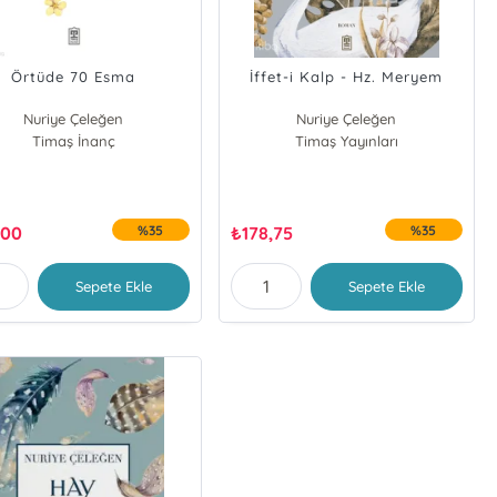
Örtüde 70 Esma
İffet-i Kalp - Hz. Meryem
Nuriye Çeleğen
Nuriye Çeleğen
Timaş İnanç
Timaş Yayınları
,00
%35
₺
178,75
%35
Sepete Ekle
Sepete Ekle