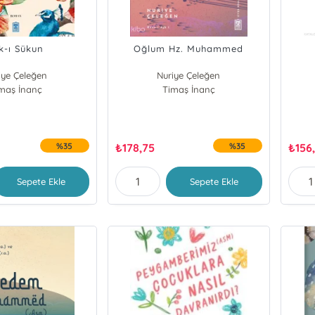
k-ı Sükun
Oğlum Hz. Muhammed
iye Çeleğen
Nuriye Çeleğen
maş İnanç
Timaş İnanç
%35
₺
178,75
%35
₺
156
Sepete Ekle
Sepete Ekle