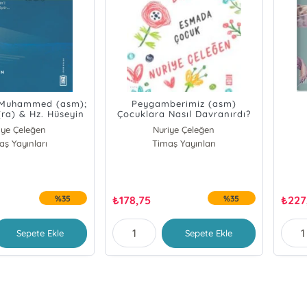
 Muhammed (asm);
Peygamberimiz (asm)
(ra) & Hz. Hüseyin
Çocuklara Nasıl Davranırdı?
(ra)
iye Çeleğen
Nuriye Çeleğen
aş Yayınları
Timaş Yayınları
%35
₺
178,75
%35
₺
227
Sepete Ekle
Sepete Ekle