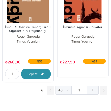
İsrail Mitler ve Terör; İsrail
İslamın Aynası Camiler
Siyasetinin Dayandığı
Efsaneler
Roger Garaudy
Roger Garaudy
Timaş Yayınları
Timaş Yayınları
₺
260,00
%35
₺
227,50
%35
Sepete Ekle
6
1