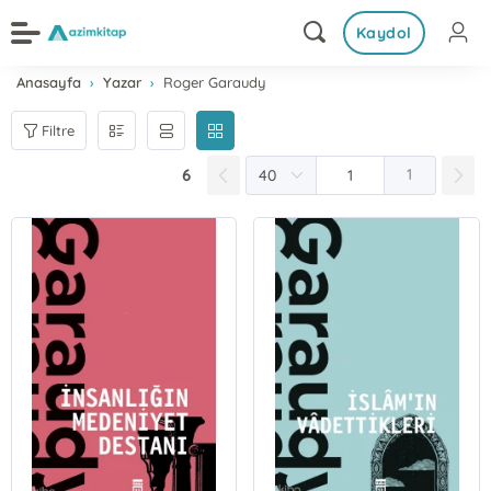
Kaydol
Anasayfa
Yazar
Roger Garaudy
Filtre
6
1