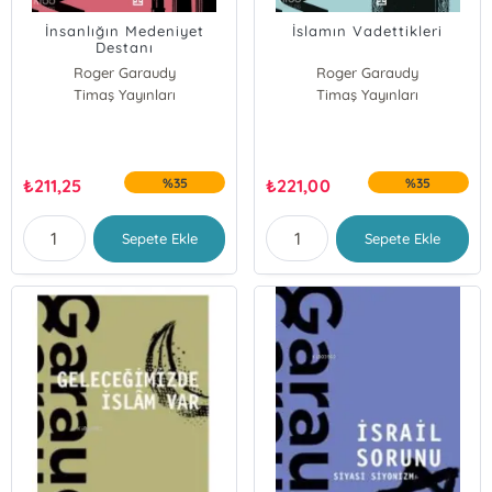
İnsanlığın Medeniyet
İslamın Vadettikleri
Destanı
Roger Garaudy
Roger Garaudy
Timaş Yayınları
Timaş Yayınları
₺
211,25
%35
₺
221,00
%35
Sepete Ekle
Sepete Ekle