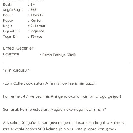
Baskı
:
24
Sayfa Sayısı
:
368
Boyut
:
135x215
Kapak
:
Karton
Kağıt
:
2.Hamur
Orjinal Dili
:
İngilizce
Yayın Dili
:
Türkçe
Emeği Geçenler
Çevirmen
:
Esma Fethiye Güçlü
"Yılın kurgusu."
-Eoin Colfer, çok satan Artemis Fowl serisinin yazarı
Fahrenheit 451 ve Seçilmiş Kişi genç okurlar için bir araya geliyor!
Sen artık kelime ustasısın. Meydan okumaya hazır mısın?
Ark şehri, Dünya'daki son güvenli yerdir. İnsanların hayatta kalması
için Ark'taki herkes 500 kelimeyle sınırlı Listeye göre konuşmak