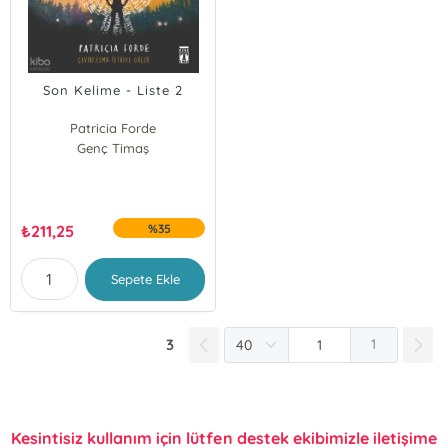
Son Kelime - Liste 2
Patricia Forde
Genç Timaş
₺
211,25
%35
Sepete Ekle
3
1
Kesintisiz kullanım için lütfen destek ekibimizle iletişime