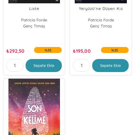
Liste
Yeryüzü'ne Düşen Kız
Patricia Forde
Patricia Forde
Genç Timaş
Genç Timaş
₺
292,50
%35
₺
195,00
%35
Sepete Ekle
Sepete Ekle